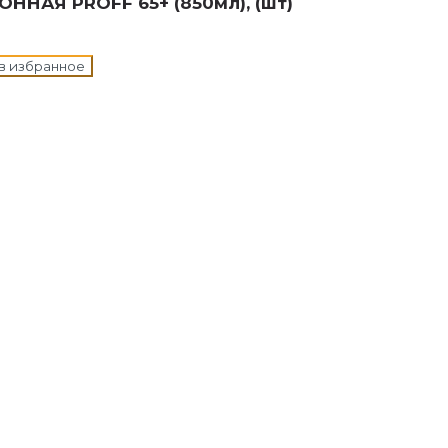
ННАЯ PROFF 65+ (850мл), (шт)
в избранное
н в корзину