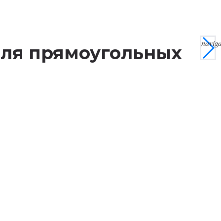
navig
 для прямоугольных