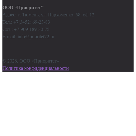
ООО “Приоритет”
Адрес: г. Тюмень, ул. Пархоменко, 58, оф 12
Тел.: +7(3452) 69-23-83
Сот.: +7-909-189-30-75
E-mail: info@prioritet72.ru
©
2026
, ООО «Приоритет»
Политика конфиденциальности