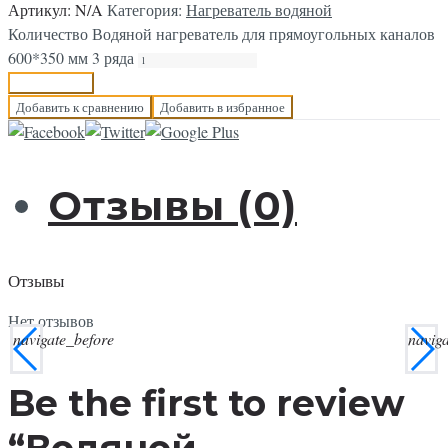
Артикул:
N/A
Категория:
Нагреватель водяной
Количество Водяной нагреватель для прямоугольных каналов
600*350 мм 3 ряда
В корзину
Добавить к сравнению
Добавить в избранное
Отзывы (0)
Отзывы
Нет отзывов
navigate_before
navig
Be the first to review
“Водяной