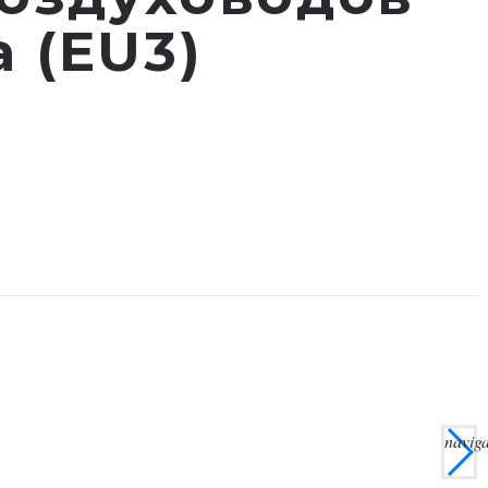
 (EU3)
navig