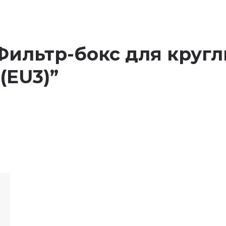
w “Фильтр-бокс для кру
(EU3)”