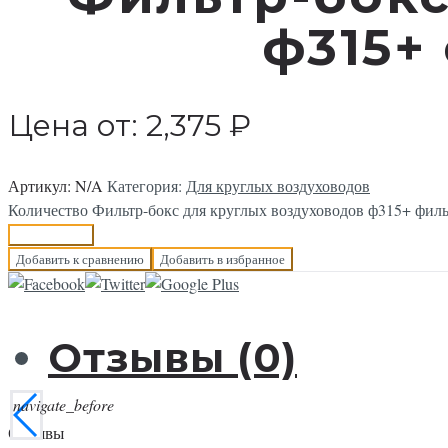
ф315+
Цена от:
2,375
₽
Артикул:
N/A
Категория:
Для круглых воздуховодов
Количество Фильтр-бокс для круглых воздуховодов ф315+ филь
В корзину
Добавить к сравнению
Добавить в избранное
Отзывы (0)
navigate_before
Отзывы