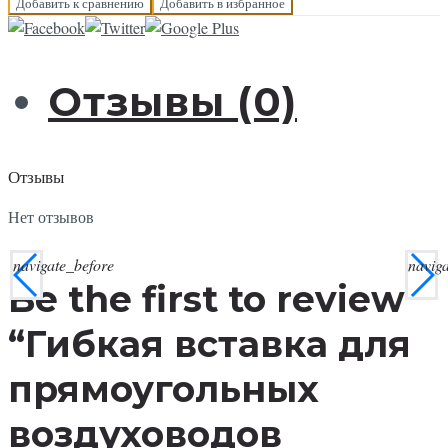
Добавить к сравнению
Добавить в избранное
Отзывы (0)
Отзывы
Нет отзывов
navigate_before
navig
Be the first to review
“Гибкая вставка для
прямоугольных
воздуховодов