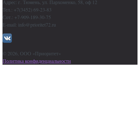
Адрес: г. Тюмень, ул. Пархоменко, 58, оф 12
Тел.: +7(3452) 69-23-83
Сот.: +7-909-189-30-75
E-mail: info@prioritet72.ru
©
2026
, ООО «Приоритет»
Политика конфиденциальности