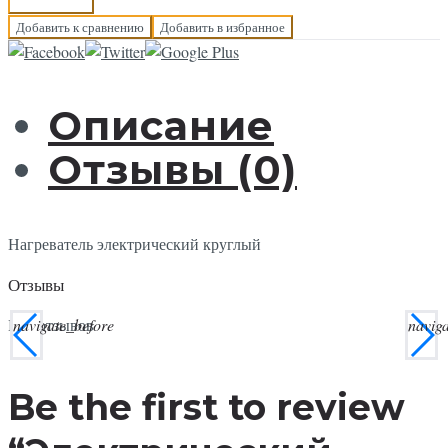
В корзину
Добавить к сравнению
Добавить в избранное
Описание
Отзывы (0)
Нагреватель электрический круглый
Отзывы
navigate_before
navig
Нет отзывов
Be the first to review