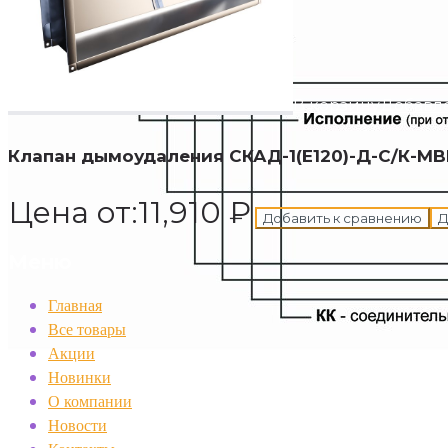
В корзину
Добавле
Клапан дымоудаления СКАД-1(E120)-Д-С/К-MB
Цена от:
11,910
₽
Добавить к сравнению
Д
Меню
Главная
Все товары
Акции
Новинки
О компании
Новости