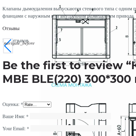
Клапаны дымоудаления выпускаются стенового типа с одним 
фланцами с наружным или внутренним размещением привода. 
Отзывы
Нет отзывов
navigate_before
Be the first to revie
MBE BLE(220) 300*300
Оценка:
*
Ваше Имя:
*
Your Email:
*