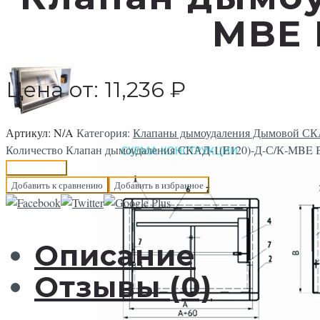
MBE 
Цена от:
11,236
₽
Артикул:
N/A
Категория:
Клапаны дымоудаления Дымовой С
Количество Клапан дымоудаления СКАД-1(E120)-Д-С/К-MBE B
В корзину
Добавить к сравнению
Добавить в избранное
Описание
Отзывы (0)