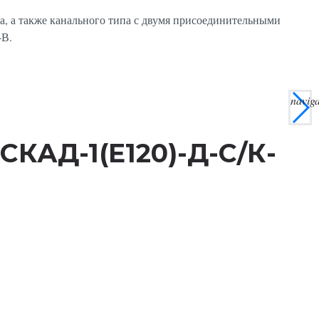
, а также канального типа с двумя присоединительными
4В.
navig
 СКАД-1(E120)-Д-С/К-