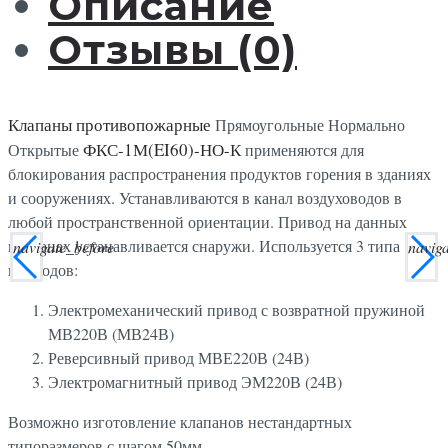
Описание
Отзывы (0)
Клапаны противопожарные
Прямоугольные Нормально
ФКС-1М(EI60)-НО-К
Открытые
применяются для
блокирования распространения продуктов горения в зданиях
и сооружениях. Устанавливаются в канал воздуховодов в
любой пространственной ориентации. Привод на данных
клапанах устанавливается снаружи. Используется 3 типа
navigate_before
navig
приводов:
Электромеханический привод с возвратной пружиной
МВ220В (МВ24В)
Реверсивный привод МВЕ220В (24В)
Электромагнитный привод ЭМ220В (24В)
Возможно изготовление клапанов нестандартных
типоразмеров с шагом 50мм