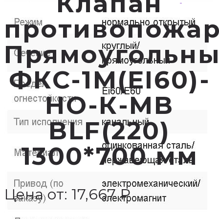
Клапан
противопожа
Прямоугольн
ФКС-1М(EI60)-
НО-К-MB
BLF(220)
1300*700 мм
Цена от:
17,667
₽