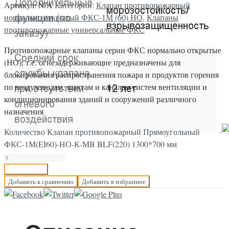
Артикул:
N/A
Категории:
Клапан противопожарный
нормально открытый ФКС-1М (60) НО
,
Клапаны
противопожарные универсальные ФКС
Противопожарные клапаны серии ФКС нормально открытые
(НО), т.е. огнезадерживающие предназначены для
блокирования распространения пожара и продуктов горения
по воздуховодам, шахтам и каналам систем вентиляции и
кондиционирования зданий и сооружений различного
назначения
Количество Клапан противопожарный Прямоугольный
ФКС-1М(EI60)-НО-К-MB BLF(220) 1300*700 мм
В корзину
Добавить к сравнению
Добавить в избранное