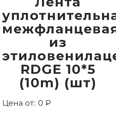
Лента
уплотнительн
межфланцева
из
этиловенилац
RDGE 10*5
(10m) (шт)
Цена от:
0
₽