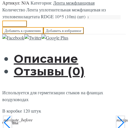
Артикул:
N/A
Категория:
Лента межфланцевая
Количество Лента уплотнительная межфланцевая из
этиловенилацетата RDGE 10*5 (10m) (шт)
В корзину
Добавить к сравнению
Добавить в избранное
Описание
Отзывы (0)
Используется для герметизации стыков на фланцах
воздуховодах
В коробке 120 штук
navigate_before
navig
Отзывы