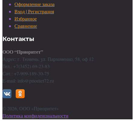
Оформление заказа
Вход | Регистрация
Избранное
Сравнение
Контакты
ООО “Приоритет”
Адрес: г. Тюмень, ул. Пархоменко, 58, оф 12
Тел.: +7(3452) 69-23-83
Сот.: +7-909-189-30-75
E-mail: info@prioritet72.ru
©
2026
, ООО «Приоритет»
Политика конфиденциальности