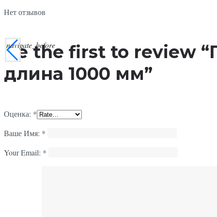
Нет отзывов
navigate_before
Be the first to revi
длина 1000 мм”
Оценка:
*
Ваше Имя:
*
Your Email:
*