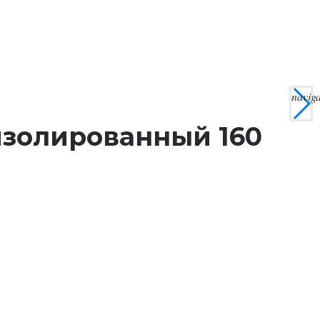
navig
еизолированный 160