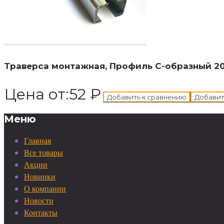
В корзину
Добавле
Траверса монтажная, Профиль С-образный 20*
Цена от:
52
₽
Добавить к сравнению
Добавит
Меню
Главная
Все товары
Акции
Новинки
О компании
Новости
Контакты