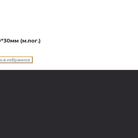
н в корзину
30мм (м.пог.)
ь в избранное