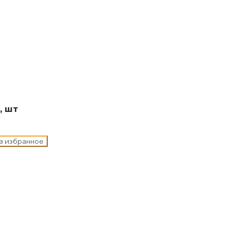
н в корзину
, шт
в избранное