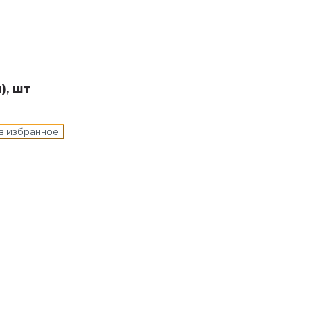
н в корзину
), шт
в избранное