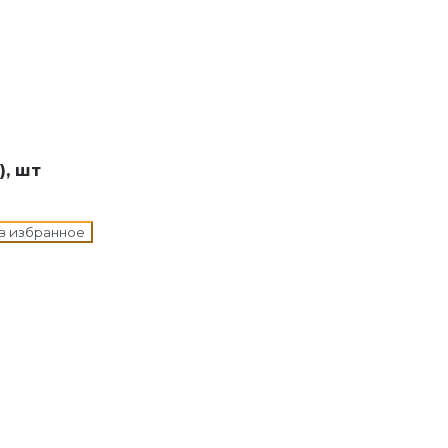
н в корзину
), шт
в избранное