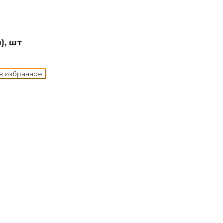
н в корзину
), шт
в избранное
н в корзину