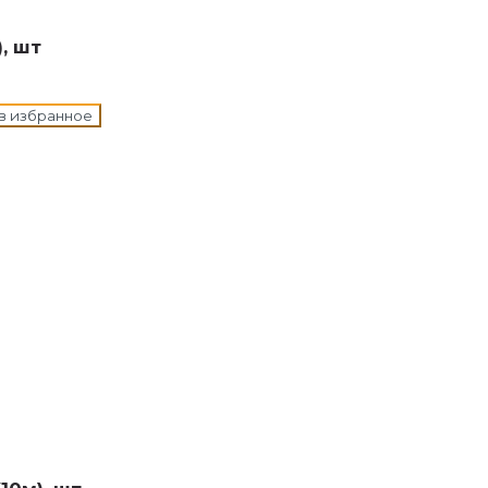
, шт
в избранное
н в корзину