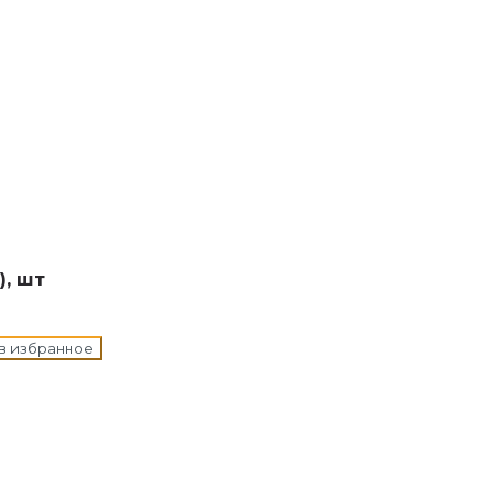
н в корзину
), шт
в избранное