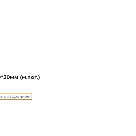
н в корзину
30мм (м.пог.)
ь в избранное