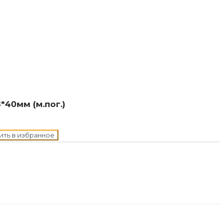
н в корзину
40мм (м.пог.)
ить в избранное