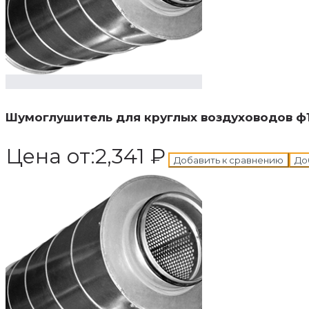
В корзину
Добавле
Шумоглушитель для круглых воздуховодов ф
Цена от:
2,341
₽
Добавить к сравнению
До