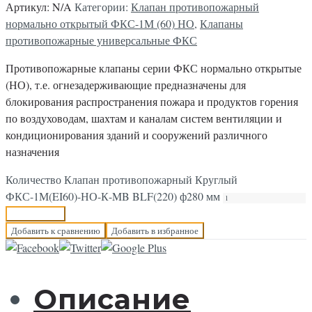
Артикул:
N/A
Категории:
Клапан противопожарный
нормально открытый ФКС-1М (60) НО
,
Клапаны
противопожарные универсальные ФКС
Противопожарные клапаны серии ФКС нормально открытые
(НО), т.е. огнезадерживающие предназначены для
блокирования распространения пожара и продуктов горения
по воздуховодам, шахтам и каналам систем вентиляции и
кондиционирования зданий и сооружений различного
назначения
Количество Клапан противопожарный Круглый
ФКС-1М(EI60)-НО-К-MB BLF(220) ф280 мм
В корзину
Добавить к сравнению
Добавить в избранное
Описание