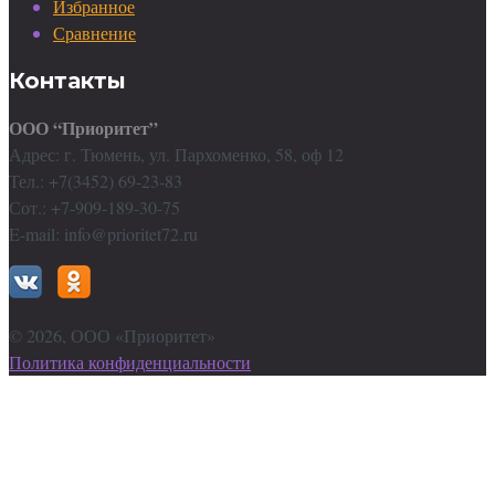
Избранное
Сравнение
Контакты
ООО “Приоритет”
Адрес: г. Тюмень, ул. Пархоменко, 58, оф 12
Тел.: +7(3452) 69-23-83
Сот.: +7-909-189-30-75
E-mail: info@prioritet72.ru
©
2026
, ООО «Приоритет»
Политика конфиденциальности