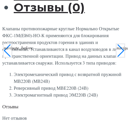
Отзывы (0)
Клапаны противопожарные круглые Нормально Открытые
ФКС-1М(EI60)-НО-К применяются для блокирования
распространения продуктов горения в зданиях и
navigate_before
navig
сооружениях. Устанавливаются в канал воздуховодов в любой
пространственной ориентации. Привод на данных клапанах
устанавливается снаружи. Используется 3 типа приводов:
Электромеханический привод с возвратной пружиной
МВ220В (МВ24В)
Реверсивный привод МВЕ220В (24В)
Электромагнитный привод ЭМ220В (24В)
Отзывы
Нет отзывов