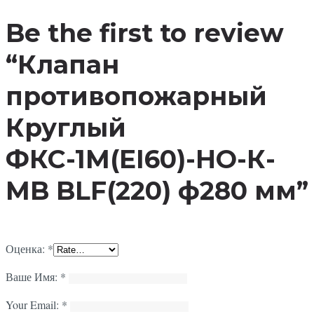
Be the first to review
“Клапан
противопожарный
Круглый
ФКС-1М(EI60)-НО-К-
MB BLF(220) ф280 мм”
Оценка:
*
Ваше Имя:
*
Your Email:
*