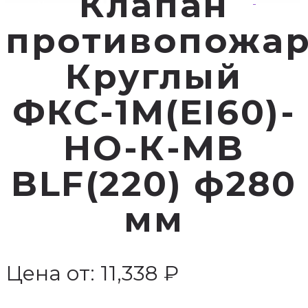
Клапан
противопожа
Круглый
ФКС-1М(EI60)-
НО-К-MB
BLF(220) ф280
мм
Цена от:
11,338
₽