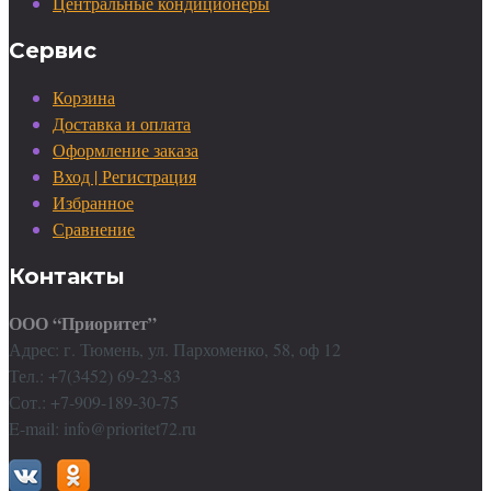
Центральные кондиционеры
Сервис
Корзина
Доставка и оплата
Оформление заказа
Вход | Регистрация
Избранное
Сравнение
Контакты
ООО “Приоритет”
Адрес: г. Тюмень, ул. Пархоменко, 58, оф 12
Тел.: +7(3452) 69-23-83
Сот.: +7-909-189-30-75
E-mail: info@prioritet72.ru